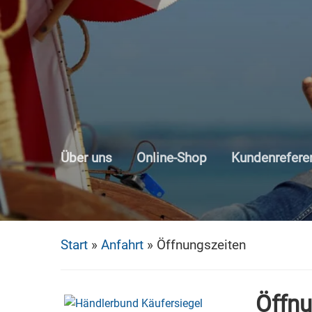
Skip
to
main
content
Über uns
Online-Shop
Kundenrefere
Start
»
Anfahrt
»
Öffnungszeiten
Öffnu