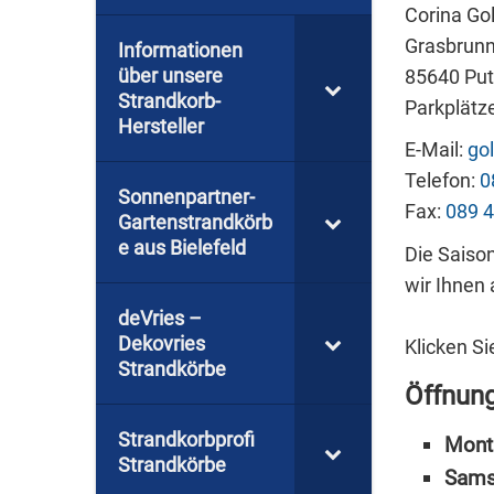
Corina Gol
Grasbrunn
Informationen
über unsere
85640 Put
Strandkorb-
Parkplätz
Hersteller
E-Mail:
go
Telefon:
0
Sonnenpartner-
Fax:
089 
Gartenstrandkörb
e aus Bielefeld
Die Saiso
wir Ihnen 
deVries –
Dekovries
Klicken S
Strandkörbe
Öffnung
Strandkorbprofi
Mont
Strandkörbe
Sams