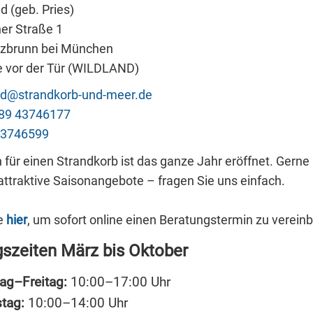
d (geb. Pries)
er Straße 1
zbrunn bei München
e vor der Tür (WILDLAND)
ld@strandkorb-und-meer.de
89 43746177
43746599
n für einen Strandkorb ist das ganze Jahr eröffnet. Gern
attraktive Saisonangebote – fragen Sie uns einfach.
ie
hier
, um sofort online einen Beratungstermin zu verein
szeiten März bis Oktober
ag–Freitag:
10:00–17:00 Uhr
tag:
10:00–14:00 Uhr