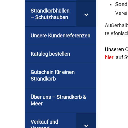
Sond
Strandkorbhüllen
Vere
– Schutzhauben
Außerhalb
telefonisc
Unsere Kundenreferenzen
Unseren O
Katalog bestellen
hier
auf S
Gutschein für einen
Strandkorb
Über uns – Strandkorb &
Meer
Verkauf und