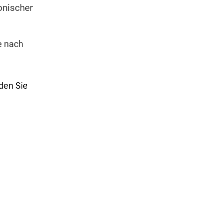
onischer
e nach
den Sie