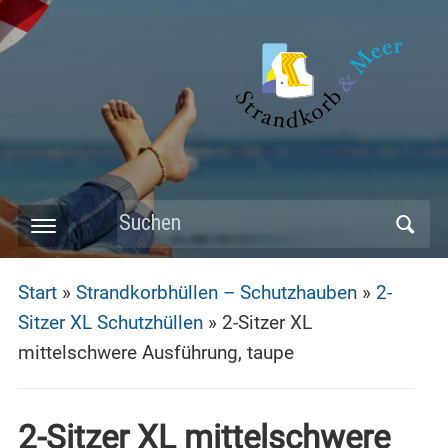
Skip
to
main
content
Search
Toggle
for:
mobile
Start
»
Strandkorbhüllen – Schutzhauben
»
2-
menu
Sitzer XL Schutzhüllen
»
2-Sitzer XL
mittelschwere Ausführung, taupe
2-Sitzer XL mittelschwere