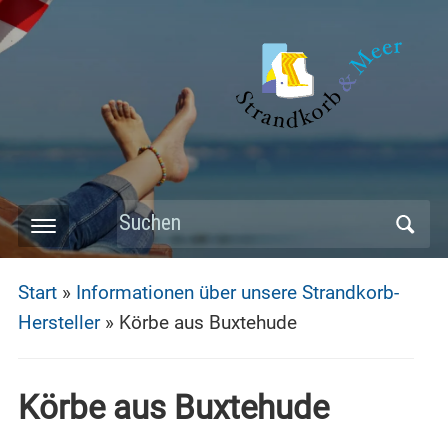
Skip
to
main
content
Search
Toggle
for:
mobile
Start
»
Informationen über unsere Strandkorb-
menu
Hersteller
»
Körbe aus Buxtehude
Körbe aus Buxtehude