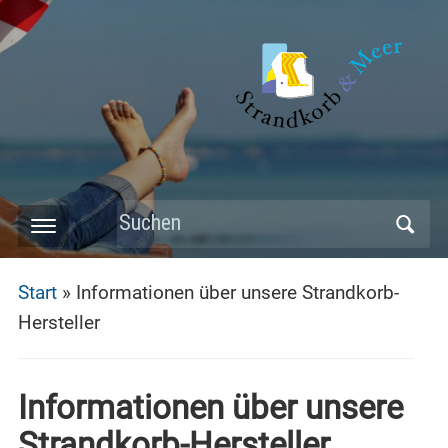
Skip
to
main
content
Search
Toggle
for:
mobile
Start
»
Informationen über unsere Strandkorb-
menu
Hersteller
Informationen über unsere
Strandkorb-Hersteller