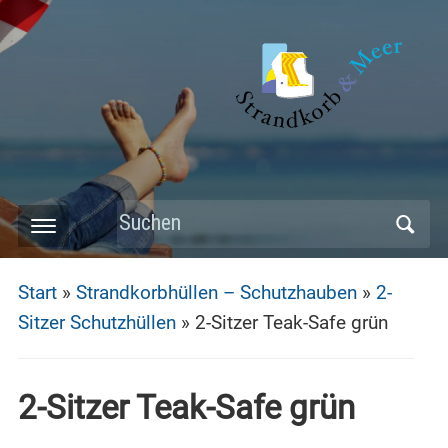
Skip
to
main
content
Search
Toggle
for:
mobile
Start
»
Strandkorbhüllen – Schutzhauben
»
2-
menu
Sitzer Schutzhüllen
»
2-Sitzer Teak-Safe grün
2-Sitzer Teak-Safe grün