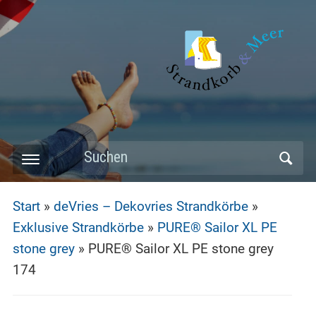
Skip
to
main
content
Search
Toggle
for:
mobile
Start
»
deVries – Dekovries Strandkörbe
»
menu
Exklusive Strandkörbe
»
PURE® Sailor XL PE
stone grey
»
PURE® Sailor XL PE stone grey
174