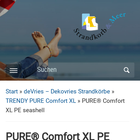
Skip
to
main
content
Search
Toggle
for:
mobile
Start
»
deVries – Dekovries Strandkörbe
»
menu
TRENDY PURE Comfort XL
»
PURE® Comfort
XL PE seashell
PURE® Comfort XL PE