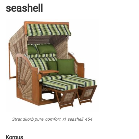
seashell
Strandkorb pure_comfort_xl_seashell_454
Korpus