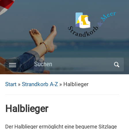
Skip
to
main
content
Search
Toggle
for:
mobile
Start
»
Strandkorb A-Z
»
Halblieger
menu
Halblieger
Der Halblieger ermöglicht eine bequeme Sitzlage