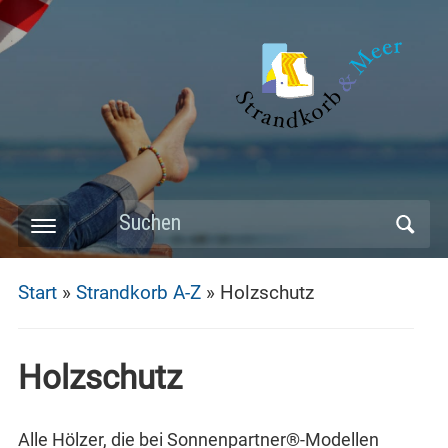
Skip
to
main
content
Search
Toggle
for:
mobile
Start
»
Strandkorb A-Z
»
Holzschutz
menu
Holzschutz
Alle Hölzer, die bei Sonnenpartner®-Modellen