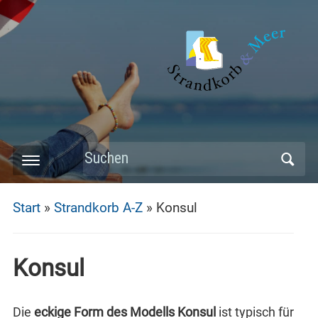
Skip
to
main
content
Search
Toggle
for:
mobile
Start
»
Strandkorb A-Z
»
Konsul
menu
Konsul
Die
eckige Form des Modells Konsul
ist typisch für