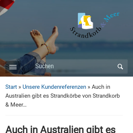
Skip
to
main
content
Search
Toggle
for:
mobile
Start
»
Unsere Kundenreferenzen
»
Auch in
menu
Australien gibt es Strandkörbe von Strandkorb
& Meer…
Auch in Australien gibt es