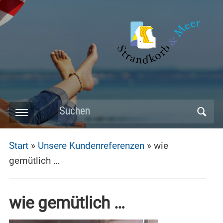
Skip
to
main
content
Search
Toggle
for:
mobile
Start
»
Unsere Kundenreferenzen
»
wie
menu
gemütlich …
wie gemütlich …