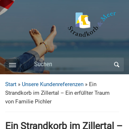
Skip
to
main
content
Search
Toggle
for:
mobile
Start
»
Unsere Kundenreferenzen
»
Ein
menu
Strandkorb im Zillertal – Ein erfüllter Traum
von Familie Pichler
Ein Strandkorb im Zillertal –