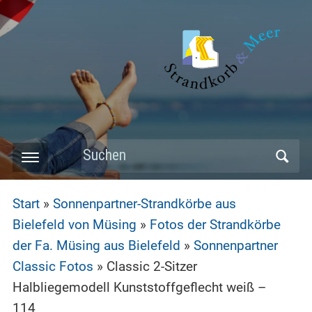
Skip
to
main
content
Search
Toggle
for:
mobile
Start
»
Sonnenpartner-Strandkörbe aus
menu
Bielefeld von Müsing
»
Fotos der Strandkörbe
der Fa. Müsing aus Bielefeld
»
Sonnenpartner
Classic Fotos
»
Classic 2-Sitzer
Halbliegemodell Kunststoffgeflecht weiß –
114