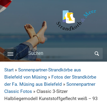
Skip
to
main
content
Search
Toggle
for:
mobile
Start
»
Sonnenpartner-Strandkörbe aus
menu
Bielefeld von Müsing
»
Fotos der Strandkörbe
der Fa. Müsing aus Bielefeld
»
Sonnenpartner
Classic Fotos
»
Classic 3-Sitzer
Halbliegemodell Kunststoffgeflecht weiß – 93