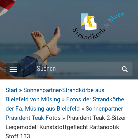
Skip
to
main
content
Search
Toggle
for:
mobile
Start
»
Sonnenpartner-Strandkörbe aus
menu
Bielefeld von Müsing
»
Fotos der Strandkörbe
der Fa. Müsing aus Bielefeld
»
Sonnenpartner
Präsident Teak Fotos
»
Präsident Teak 2-Sitzer
Liegemodell Kunststoffgeflecht Rattanoptik
Stoff 133