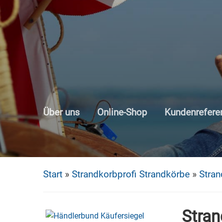
Skip
to
main
content
Über uns
Online-Shop
Kundenrefere
Start
»
Strandkorbprofi Strandkörbe
»
Stra
Stra