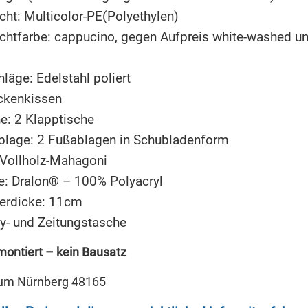
cht: Multicolor-PE(Polyethylen)
chtfarbe: cappucino, gegen Aufpreis white-washed un
läge: Edelstahl poliert
ckenkissen
e: 2 Klapptische
blage: 2 Fußablagen in Schubladenform
:Vollholz-Mahagoni
e: Dralon® – 100% Polyacryl
terdicke: 11cm
y- und Zeitungstasche
montiert – kein Bausatz
num Nürnberg 48165