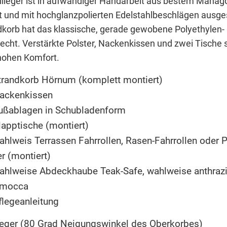
lllieger ist in aufwändiger Handarbeit aus bestem Mahag
lt und mit hochglanzpolierten Edelstahlbeschlägen ausges
dkorb hat das klassische, gerade gewobene Polyethylen-
lecht. Verstärkte Polster, Nackenkissen und zwei Tische
 hohen Komfort.
trandkorb Hörnum (komplett montiert)
Nackenkissen
Fußablagen in Schubladenform
lapptische (montiert)
ahlweis Terrassen Fahrrollen, Rasen-Fahrrollen oder P
er (montiert)
ahlweise Abdeckhaube Teak-Safe, wahlweise anthrazit
 mocca
flegeanleitung
ieger (80 Grad Neigungswinkel des Oberkorbes)