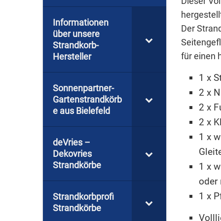
Dieser Vo
hergestel
Informationen
Der Stran
über unsere
Seitengef
Strandkorb-
für einen
Hersteller
1 x S
Sonnenpartner-
2 x 
Gartenstrandkörb
2 x 
e aus Bielefeld
2 x K
1 x w
deVries –
Gleit
Dekovries
Strandkörbe
1 x w
oder
1 x P
Strandkorbprofi
Strandkörbe
Volll