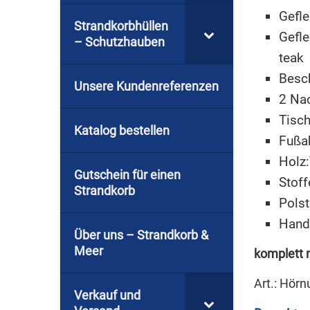
Gefle
Strandkorbhüllen
Gefle
– Schutzhauben
teak
Besch
Unsere Kundenreferenzen
2 Na
Tisch
Katalog bestellen
Fußa
Holz
Gutschein für einen
Stoff
Strandkorb
Pols
Hand
Über uns – Strandkorb &
Meer
komplett 
Art.: Hör
Verkauf und