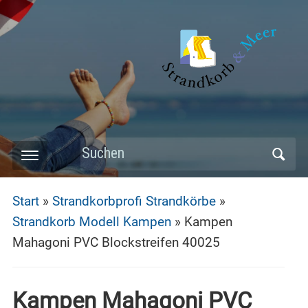
Skip
to
main
content
Search
Toggle
for:
mobile
Start
»
Strandkorbprofi Strandkörbe
»
menu
Strandkorb Modell Kampen
»
Kampen
Mahagoni PVC Blockstreifen 40025
Kampen Mahagoni PVC