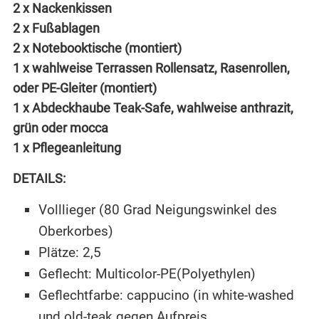
2 x Nackenkissen
2 x Fußablagen
2 x Notebooktische (montiert)
1 x wahlweise Terrassen Rollensatz, Rasenrollen,
oder PE-Gleiter (montiert)
1 x Abdeckhaube Teak-Safe, wahlweise anthrazit,
grün oder mocca
1 x Pflegeanleitung
DETAILS:
Volllieger (80 Grad Neigungswinkel des
Oberkorbes)
Plätze: 2,5
Geflecht: Multicolor-PE(Polyethylen)
Geflechtfarbe: cappucino (in white-washed
und old-teak gegen Aufpreis